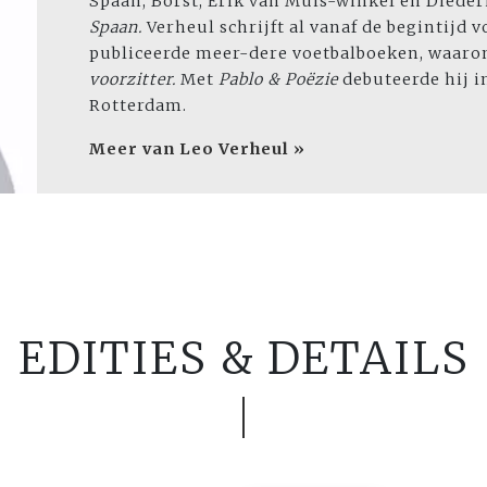
Spaan, Borst, Erik van Muis-winkel en Died
Spaan.
Verheul schrijft al vanaf de begintijd v
publiceerde meer-dere voetbalboeken, waaron
voorzitter.
Met
Pablo & Poëzie
debuteerde hij i
Rotterdam.
Meer van Leo Verheul »
EDITIES & DETAILS