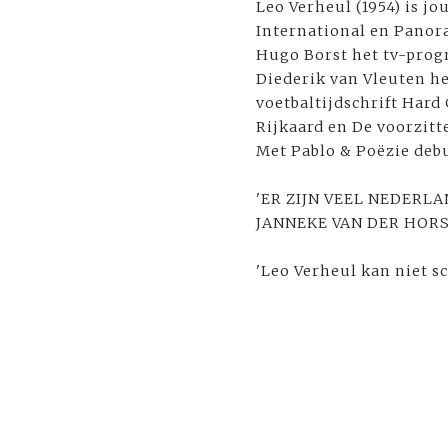
Leo Verheul (1954) is jo
International en Panor
Hugo Borst het tv-prog
Diederik van Vleuten he
voetbaltijdschrift Hard
Rijkaard en De voorzitte
Met Pablo & Poëzie debu
'ER ZIJN VEEL NEDERL
JANNEKE VAN DER HOR
'Leo Verheul kan niet s