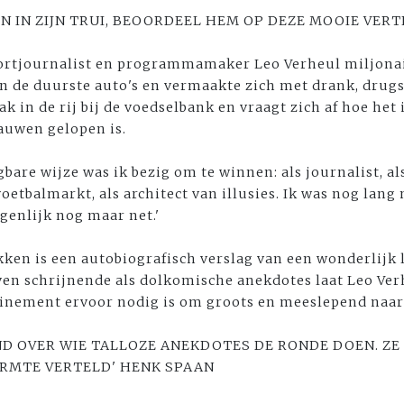
EN IN ZIJN TRUI, BEOORDEEL HEM OP DEZE MOOIE VER
portjournalist en programmamaker Leo Verheul miljonai
in de duurste auto's en vermaakte zich met drank, drugs
tzak in de rij bij de voedselbank en vraagt zich af hoe h
auwen gelopen is.
are wijze was ik bezig om te winnen: als journalist, als
etbalmarkt, als architect van illusies. Ik was nog lang 
genlijk nog maar net.'
ken is een autobiografisch verslag van een wonderlijk 
ven schrijnende als dolkomische anekdotes laat Leo Ver
ffinement ervoor nodig is om groots en meeslepend naar 
ND OVER WIE TALLOZE ANEKDOTES DE RONDE DOEN. ZE
RMTE VERTELD' HENK SPAAN