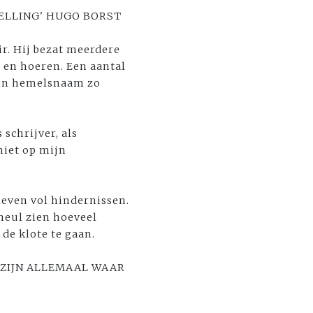
TELLING' HUGO BORST
r. Hij bezat meerdere
 en hoeren. Een aantal
et in hemelsnaam zo
 schrijver, als
niet op mijn
leven vol hindernissen.
heul zien hoeveel
de klote te gaan.
 ZIJN ALLEMAAL WAAR