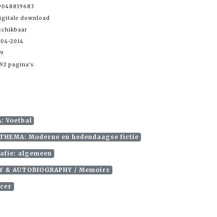
9048819683
igitale download
schikbaar
-04-2014
99
92 pagina's
 Voetbal
THEMA: Moderne en hedendaagse fictie
afie: algemeen
Y & AUTOBIOGRAPHY / Memoirs
ccer