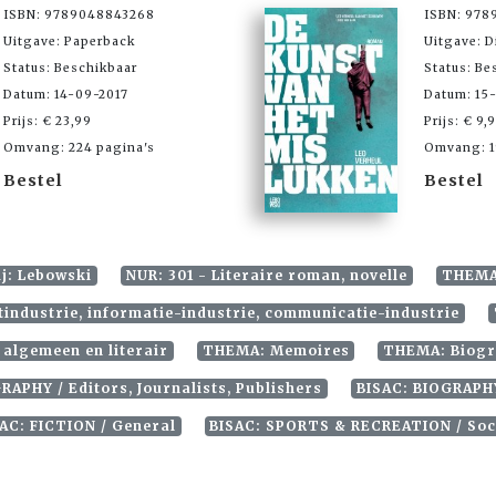
ISBN: 9789048843268
ISBN: 978
Uitgave: Paperback
Uitgave: D
Status: Beschikbaar
Status: Be
Datum: 14-09-2017
Datum: 15
Prijs: € 23,99
Prijs: € 9,
Omvang: 224 pagina's
Omvang: 1
Bestel
Bestel
ij: Lebowski
NUR: 301 - Literaire roman, novelle
THEMA:
industrie, informatie-industrie, communicatie-industrie
 algemeen en literair
THEMA: Memoires
THEMA: Biogr
PHY / Editors, Journalists, Publishers
BISAC: BIOGRAPH
AC: FICTION / General
BISAC: SPORTS & RECREATION / So