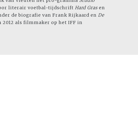
erik van Vleuten het pro-gramma
Studio
oor literair voetbal-tijdschrift
Hard Gras
en
der de biografie van Frank Rijkaard en
De
n 2012 als filmmaker op het IFF in