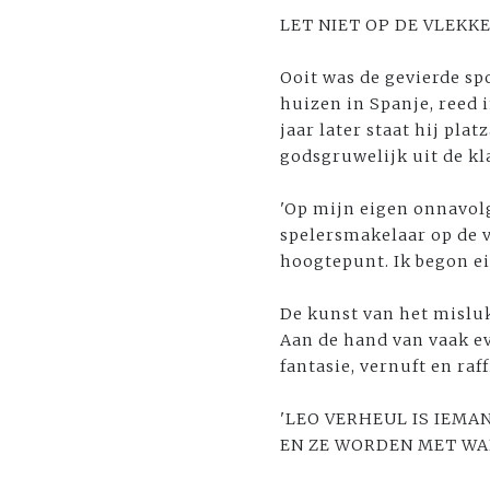
LET NIET OP DE VLEKK
Ooit was de gevierde s
huizen in Spanje, reed 
jaar later staat hij pla
godsgruwelijk uit de kl
'Op mijn eigen onnavolgb
spelersmakelaar op de vo
hoogtepunt. Ik begon ei
De kunst van het misluk
Aan de hand van vaak e
fantasie, vernuft en ra
'LEO VERHEUL IS IEMA
EN ZE WORDEN MET WA