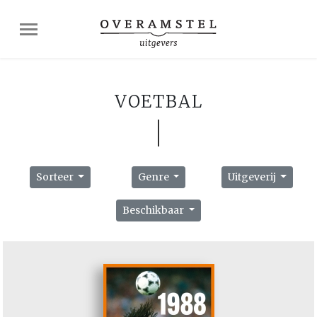
VOETBAL
Sorteer
Genre
Uitgeverij
Beschikbaar