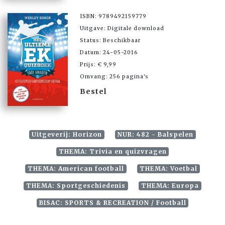
ISBN: 9789492159779
Uitgave: Digitale download
Status: Beschikbaar
Datum: 24-05-2016
Prijs: € 9,99
Omvang: 256 pagina's
Bestel
Uitgeverij: Horizon
NUR: 482 - Balspelen
THEMA: Trivia en quizvragen
THEMA: American football
THEMA: Voetbal
THEMA: Sportgeschiedenis
THEMA: Europa
BISAC: SPORTS & RECREATION / Football