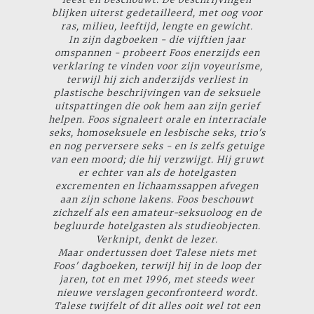
blijken uiterst gedetailleerd, met oog voor
ras, milieu, leeftijd, lengte en gewicht.
In zijn dagboeken - die vijftien jaar
omspannen - probeert Foos enerzijds een
verklaring te vinden voor zijn voyeurisme,
terwijl hij zich anderzijds verliest in
plastische beschrijvingen van de seksuele
uitspattingen die ook hem aan zijn gerief
helpen. Foos signaleert orale en interraciale
seks, homoseksuele en lesbische seks, trio's
en nog perversere seks - en is zelfs getuige
van een moord; die hij verzwijgt. Hij gruwt
er echter van als de hotelgasten
excrementen en lichaamssappen afvegen
aan zijn schone lakens. Foos beschouwt
zichzelf als een amateur-seksuoloog en de
begluurde hotelgasten als studieobjecten.
Verknipt, denkt de lezer.
Maar ondertussen doet Talese niets met
Foos' dagboeken, terwijl hij in de loop der
jaren, tot en met 1996, met steeds weer
nieuwe verslagen geconfronteerd wordt.
Talese twijfelt of dit alles ooit wel tot een