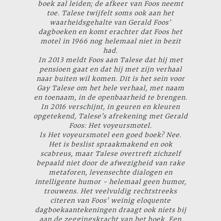
boek zal leiden; de afkeer van Foos neemt
toe. Talese twijfelt soms ook aan het
waarheidsgehalte van Gerald Foos'
dagboeken en komt erachter dat Foos het
motel in 1966 nog helemaal niet in bezit
had.
In 2013 meldt Foos aan Talese dat hij met
pensioen gaat en dat hij met zijn verhaal
naar buiten wil komen. Dit is het sein voor
Gay Talese om het hele verhaal, met naam
en toenaam, in de openbaarheid te brengen.
In 2016 verschijnt, in geuren en kleuren
opgetekend, Talese's afrekening met Gerald
Foos:
Het voyeursmotel
.
Is
Het voyeursmotel
een goed boek? Nee.
Het is beslist spraakmakend en ook
scabreus, maar Talese overtreft zichzelf
bepaald niet door de afwezigheid van rake
metaforen, levensechte dialogen en
intelligente humor - helemaal geen humor,
trouwens. Het veelvuldig rechtstreeks
citeren van Foos' weinig eloquente
dagboekaantekeningen draagt ook niets bij
aan de zeggingskracht van het boek. Een