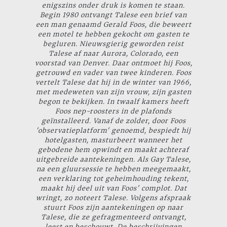
enigszins onder druk is komen te staan.
Begin 1980 ontvangt Talese een brief van
een man genaamd Gerald Foos, die beweert
een motel te hebben gekocht om gasten te
begluren. Nieuwsgierig geworden reist
Talese af naar Aurora, Colorado, een
voorstad van Denver. Daar ontmoet hij Foos,
getrouwd en vader van twee kinderen. Foos
vertelt Talese dat hij in de winter van 1966,
met medeweten van zijn vrouw, zijn gasten
begon te bekijken. In twaalf kamers heeft
Foos nep-roosters in de plafonds
geïnstalleerd. Vanaf de zolder, door Foos
'observatieplatform' genoemd, bespiedt hij
hotelgasten, masturbeert wanneer het
gebodene hem opwindt en maakt achteraf
uitgebreide aantekeningen. Als Gay Talese,
na een gluursessie te hebben meegemaakt,
een verklaring tot geheimhouding tekent,
maakt hij deel uit van Foos' complot. Dat
wringt, zo noteert Talese. Volgens afspraak
stuurt Foos zijn aantekeningen op naar
Talese, die ze gefragmenteerd ontvangt,
leest en beschouwt. De beschrijvingen