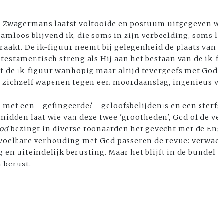
t Zwagermans laatst voltooide en postuum uitgegeven we
amloos blijvend ik, die soms in zijn verbeelding, soms l
aakt. De ik-figuur neemt bij gelegenheid de plaats van
testamentisch streng als Hij aan het bestaan van de ik-f
de ik-figuur wanhopig maar altijd tevergeefs met God 
' zichzelf wapenen tegen een moordaanslag, ingenieus 
 met een - gefingeerde? - geloofsbelijdenis en een sterf
 midden laat wie van deze twee 'grootheden', God of de ve
God
bezingt in diverse toonaarden het gevecht met de Enge
voelbare verhouding met God passeren de revue: verwach
 en uiteindelijk berusting. Maar het blijft in de bundel
 berust.