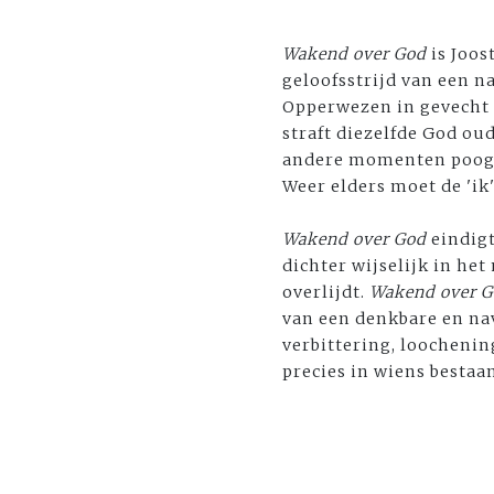
Wakend over God
is Joos
geloofsstrijd van een na
Opperwezen in gevecht r
straft diezelfde God oud
andere momenten poogt 
Weer elders moet de 'ik
Wakend over God
eindigt
dichter wijselijk in het
overlijdt.
Wakend over 
van een denkbare en na
verbittering, loochening
precies in wiens bestaan