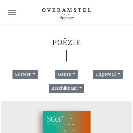
POËZIE
Sorteer
Genre
Uitgeverij
Beschikbaar