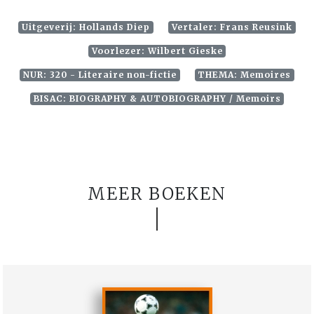
Uitgeverij: Hollands Diep
Vertaler: Frans Reusink
Voorlezer: Wilbert Gieske
NUR: 320 - Literaire non-fictie
THEMA: Memoires
BISAC: BIOGRAPHY & AUTOBIOGRAPHY / Memoirs
MEER BOEKEN