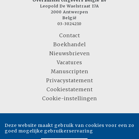
Overamstel Uitgevers België nv
Leopold De Waelstraat 17A
2000 Antwerpen
België
03-3024210
Contact
Boekhandel
Nieuwsbrieven
Vacatures
Manuscripten
Privacystatement
Cookiestatement
Cookie-instellingen
Copyright © 2007-2026 Overamstel Uitgevers - Alle rechten voorbehouden -
Ontwerp door
Dog and Pony
Deze website maakt gebruik van cookies voor een zo
goed mogelijke gebruikerservaring