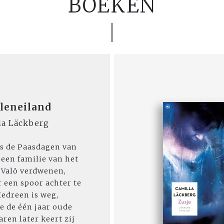
BOEKEN
leneiland
la Läckberg
s de Paasdagen van
s een familie van het
 Valö verdwenen,
 een spoor achter te
 Iedreen is weg,
e de één jaar oude
aren later keert zij