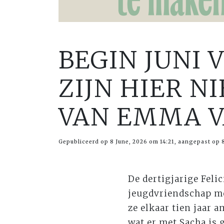
BEGIN JUNI 
ZIJN HIER N
VAN EMMA V
Gepubliceerd op 8 June, 2026 om 14:21, aangepast op 8
De dertigjarige Feli
jeugdvriendschap me
ze elkaar tien jaar 
wat er met Sacha is 