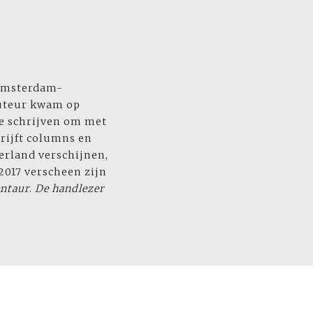
 Amsterdam-
auteur kwam op
te schrijven om met
rijft columns en
erland verschijnen,
 2017 verscheen zijn
ntaur
.
De handlezer