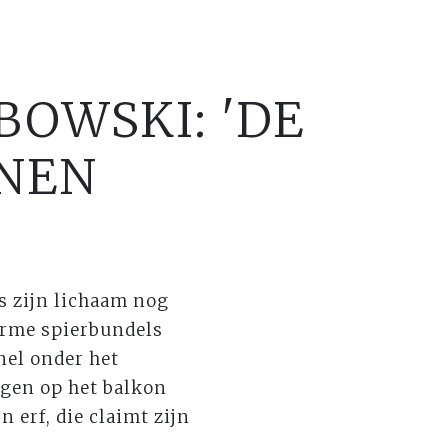
BOWSKI: 'DE
ANEN
s zijn lichaam nog
norme spierbundels
nel onder het
agen op het balkon
n erf, die claimt zijn