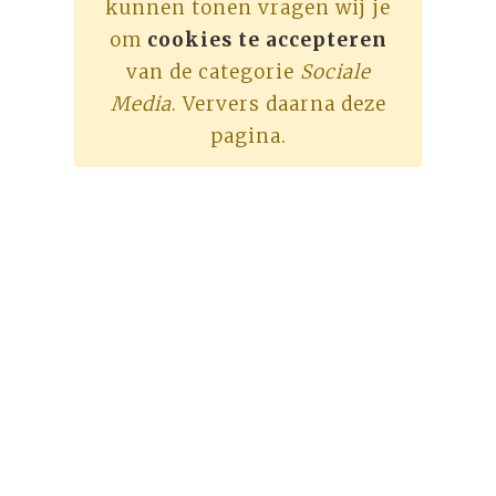
kunnen tonen vragen wij je
om
cookies te accepteren
van de categorie
Sociale
Media
. Ververs daarna deze
pagina.