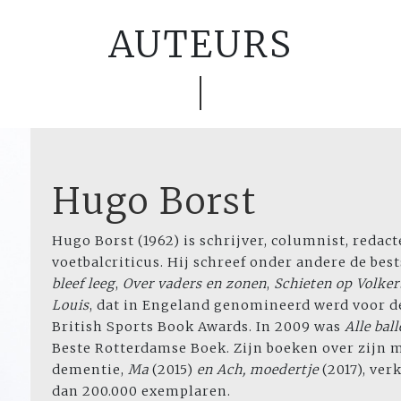
AUTEURS
Hugo Borst
Hugo Borst (1962) is schrijver, columnist, redac
voetbalcriticus. Hij schreef onder andere de bes
bleef leeg
,
Over vaders en zonen
,
Schieten
op Volker
Louis
, dat in Engeland genomineerd werd voor d
British Sports Book Awards. In 2009 was
Alle bal
Beste Rotterdamse Boek. Zijn boeken over zijn
dementie,
Ma
(2015)
en Ach, moedertje
(2017), ve
dan 200.000 exemplaren.