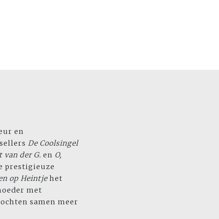
teur en
tsellers
De Coolsingel
t van der G.
en
O,
e prestigieuze
len
op Heintje
het
 moeder met
rkochten samen meer