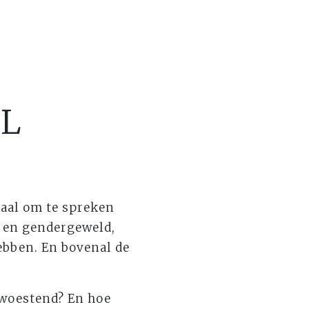
AL
taal om te spreken
 en gendergeweld,
ebben. En bovenal de
rwoestend? En hoe