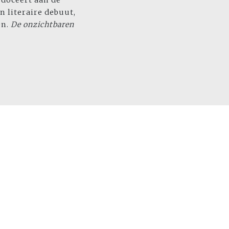
 doceert aan de
jn literaire debuut,
en.
De onzichtbaren