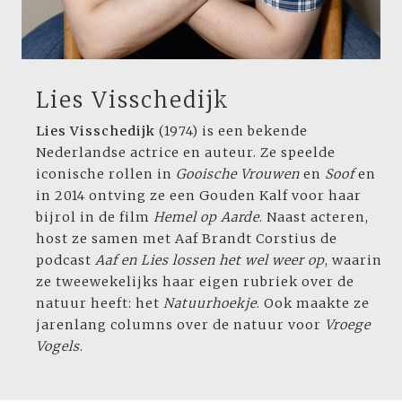
Lies Visschedijk
Lies Visschedijk
(1974) is een bekende
Nederlandse actrice en auteur. Ze speelde
iconische rollen in
Gooische Vrouwen
en
Soof
en
in 2014 ontving ze een Gouden Kalf voor haar
bijrol in de film
Hemel op Aarde
. Naast acteren,
host ze samen met Aaf Brandt Corstius de
podcast
Aaf en Lies lossen het wel weer op
, waarin
ze tweewekelijks haar eigen rubriek over de
natuur heeft: het
Natuurhoekje
. Ook maakte ze
jarenlang columns over de natuur voor
Vroege
Vogels
.