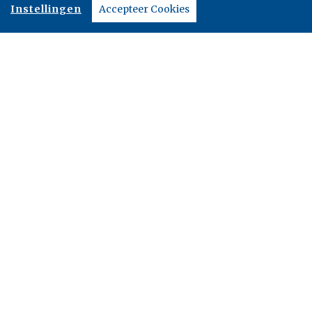
Instellingen
Accepteer Cookies
We love books, and we love selling them
Overamstel Uitgevers bv
Paul van Vlissingenstraat 18
1096 BK Amsterdam
Nederland
020-462 4300
Overamstel Uitgevers België nv
Leopold De Waelstraat 17A
2000 Antwerpen
België
03-3024210
Contact
Boekhandel
Nieuwsbrieven
Vacatures
Manuscripten
Privacystatement