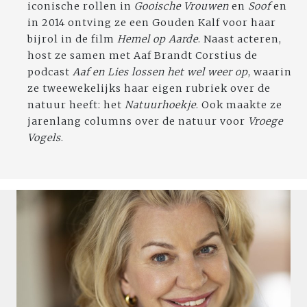
iconische rollen in
Gooische Vrouwen
en
Soof
en
in 2014 ontving ze een Gouden Kalf voor haar
bijrol in de film
Hemel op Aarde
. Naast acteren,
host ze samen met Aaf Brandt Corstius de
podcast
Aaf en Lies lossen het wel weer op
, waarin
ze tweewekelijks haar eigen rubriek over de
natuur heeft: het
Natuurhoekje
. Ook maakte ze
jarenlang columns over de natuur voor
Vroege
Vogels
.