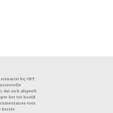
scenarist bij VRT
succesvolle
n
, dat zich afspeelt
opte het tot hoofd
ocumentaires voor
 Eerste