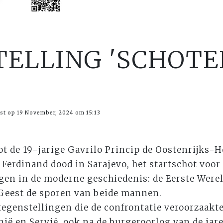
ELLING 'SCHOTE
st op 19 November, 2024 om 15:13
ot de 19-jarige Gavrilo Princip de Oostenrijks-
Ferdinand dood in Sarajevo, het startschot voor
en in de moderne geschiedenis: de Eerste Were
 Geest de sporen van beide mannen.
tegenstellingen die de confrontatie veroorzaakten
ië en Servië, ook na de burgeroorlog van de jare