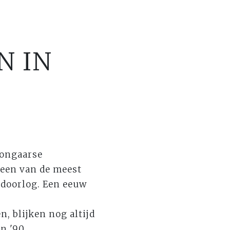
N IN
Hongaarse
 een van de meest
ldoorlog. Een eeuw
, blijken nog altijd
n '90.