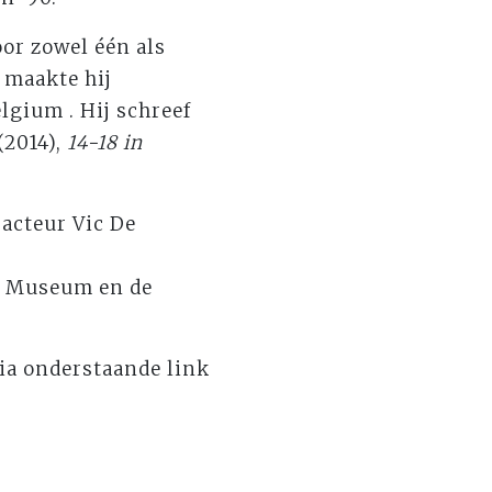
oor zowel één als
maakte hij
lgium . Hij schreef
(2014),
14-18 in
 acteur Vic De
ds Museum en de
via onderstaande link