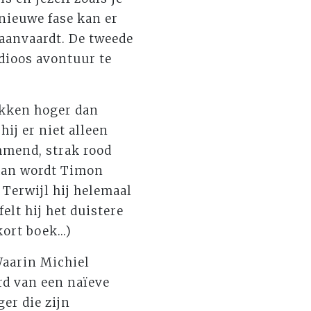
 nieuwe fase kan er
 aanvaardt. De tweede
ndioos avontuur te
ekken hoger dan
ij er niet alleen
mmend, strak rood
 dan wordt Timon
 Terwijl hij helemaal
lt hij het duistere
ort boek...)
Waarin Michiel
erd van een naïeve
er die zijn