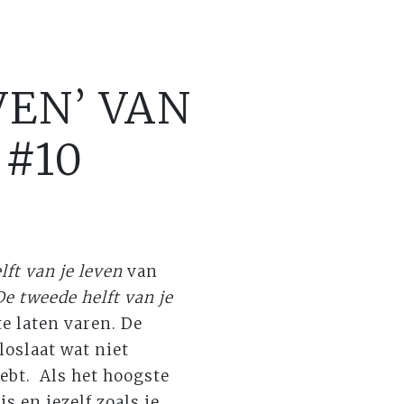
VEN’ VAN
 #10
ft van je leven
van
De tweede helft van je
e laten varen. De
loslaat wat niet
hebt. Als het hoogste
s en jezelf zoals je