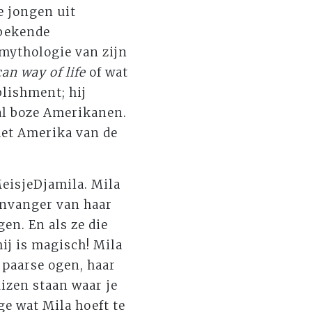
e jongen uit
 bekende
mythologie van zijn
an way of life
of wat
blishment; hij
al boze Amerikanen.
het Amerika van de
eisjeDjamila. Mila
envanger van haar
gen. En als ze die
ij is magisch! Mila
 paarse ogen, haar
izen staan waar je
e wat Mila hoeft te