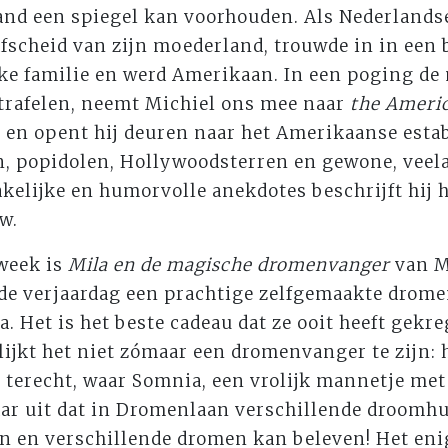
and een spiegel kan voorhouden. Als Nederlands
afscheid van zijn moederland, trouwde in in een
ke familie en werd Amerikaan. In een poging de 
trafelen, neemt Michiel ons mee naar
the Americ
, en opent hij deuren naar het Amerikaanse esta
, popidolen, Hollywoodsterren en gewone, veel
kelijke en humorvolle anekdotes beschrijft hij 
w.
week is
Mila en de magische dromenvanger
van M
ende verjaardag een prachtige zelfgemaakte drom
a. Het is het beste cadeau dat ze ooit heeft gekre
lijkt het niet zómaar een dromenvanger te zijn: h
terecht, waar Somnia, een vrolijk mannetje met
haar uit dat in Dromenlaan verschillende droomhu
n en verschillende dromen kan beleven! Het enig