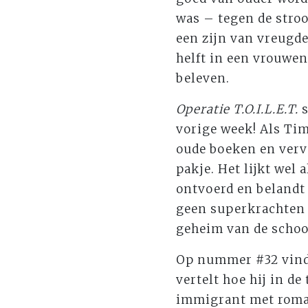
was – tegen de stroo
een zijn van vreugde
helft in een vrouwen
beleven.
Operatie T.O.I.L.E.T.
vorige week! Als Tim
oude boeken en verva
pakje. Het lijkt wel
ontvoerd en belandt 
geen superkrachten h
geheim van de school?
Op nummer #32 vind
vertelt hoe hij in d
immigrant met roman