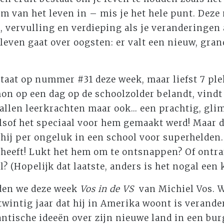
m van het leven in – mis je het hele punt. Deze
, vervulling en verdieping als je veranderingen
leven gaat over oogsten: er valt een nieuw, gra
staat op nummer #31 deze week, maar liefst 7 pl
on op een dag op de schoolzolder belandt, vindt h
llen leerkrachten maar ook... een prachtig, gli
 alsof het speciaal voor hem gemaakt werd! Maar
hij per ongeluk in een school voor superhelden.
eeft! Lukt het hem om te ontsnappen? Of ontrafe
 (Hopelijk dat laatste, anders is het nogal een k
en we deze week
Vos in de VS
van Michiel Vos. 
e twintig jaar dat hij in Amerika woont is verand
tische ideeën over zijn nieuwe land in een burg