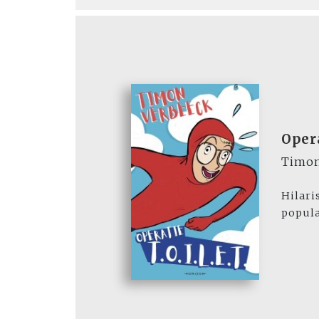
Opera
Timon
Hilari
popula