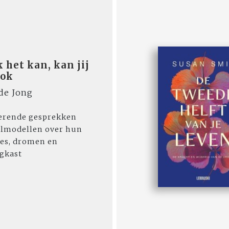
k het kan, kan jij
ook
de Jong
erende gesprekken
olmodellen over hun
es, dromen en
gkast