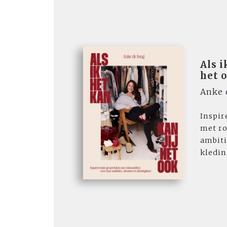
Als i
het 
Anke 
Inspir
met r
ambiti
kledin