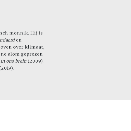
isch monnik. Hij is
andaard
en
hoven over klimaat,
dene alom geprezen
 in ons brein
(2009),
(2019).