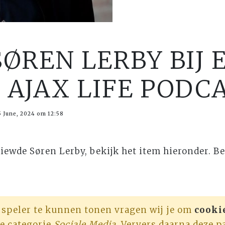
ØREN LERBY BIJ 
 AJAX LIFE PODC
5 June, 2024 om 12:58
ewde Søren Lerby, bekijk het item hieronder. B
 speler te kunnen tonen vragen wij je om
cooki
e categorie
Sociale Media
. Ververs daarna deze p