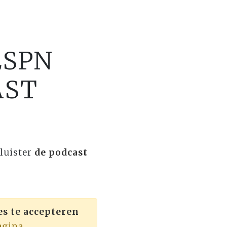
ESPN
AST
eluister
de podcast
es te accepteren
agina.