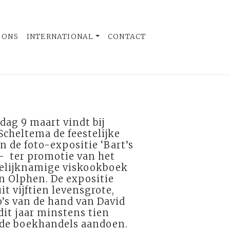
 ONS
INTERNATIONAL
CONTACT
ag 9 maart vindt bij
cheltema de feestelijke
an de foto-expositie ‘Bart’s
 – ter promotie van het
elijknamige viskookboek
n Olphen. De expositie
it vijftien levensgrote,
o’s van de hand van David
 dit jaar minstens tien
e boekhandels aandoen.