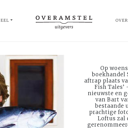
UEEL
OVER
Op woensd
boekhandel S
aftrap plaats v
Fish Tales’
nieuwste en g
van Bart va
bestaande u
prachtige fot
Loftus zal
gerenommeerd