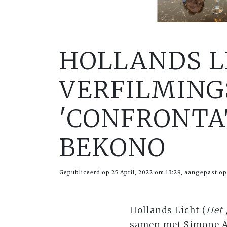
HOLLANDS L
VERFILMING
'CONFRONTA
BEKONO
Gepubliceerd op 25 April, 2022 om 13:29, aangepast op 
Hollands Licht (
Het 
samen met Simone 