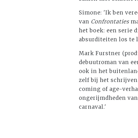
Simone: 'Ik ben vere
van
Confrontaties
mag
het boek: een serie 
absurditeiten los te 
Mark Furstner (produ
debuutroman van een
ook in het buitenlan
zelf bij het schrijve
coming of age-verhaa
ongerijmdheden van 
carnaval.'