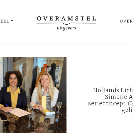
UEEL
OVER
Hollands Lic
Simone A
serieconcept
C
gel