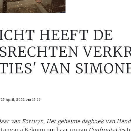
ICHT HEEFT DE
SRECHTEN VERK
TIES' VAN SIMO
25 April, 2022 om 15:33
jaar van Fortuyn
,
Het geheime dagboek van Hend
Atangana Bekono om haar roman
Confrontaties
te