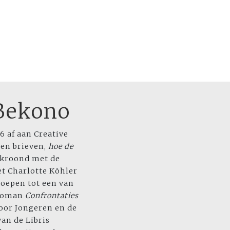
Bekono
6 af aan Creative
 en brieven,
hoe de
bekroond met de
et Charlotte Köhler
oepen tot een van
troman
Confrontaties
voor Jongeren en de
van de Libris