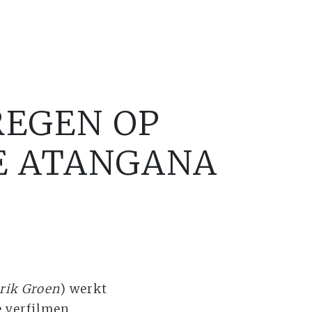
REGEN OP
NE ATANGANA
rik Groen
) werkt
 verfilmen.