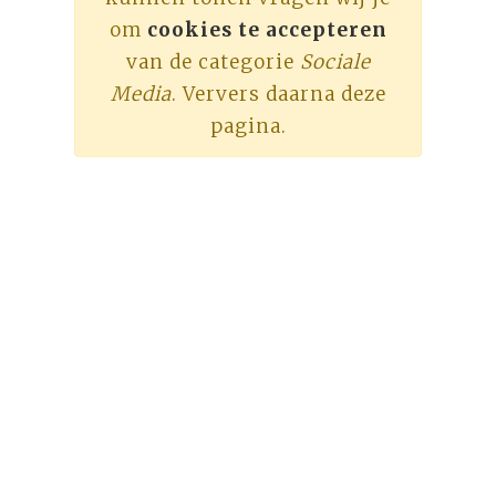
om
cookies te accepteren
van de categorie
Sociale
Media
. Ververs daarna deze
pagina.