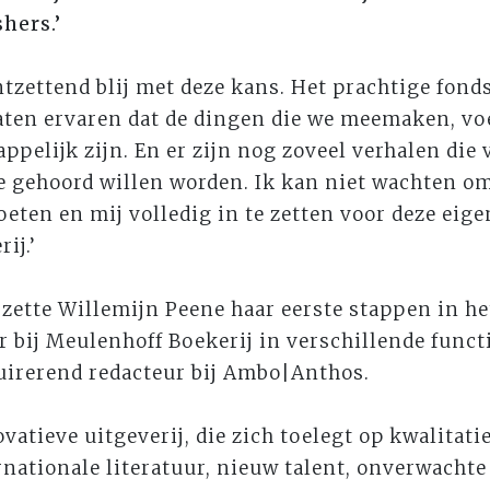
hers.’
ntzettend blij met deze kans. Het prachtige fond
laten ervaren dat de dingen die we meemaken, vo
pelijk zijn. En er zijn nog zoveel verhalen die
 gehoord willen worden. Ik kan niet wachten om
oeten en mij volledig in te zetten voor deze eig
ij.’
n zette Willemijn Peene haar eerste stappen in h
ar bij Meulenhoff Boekerij in verschillende funct
irerend redacteur bij Ambo|Anthos.
vatieve uitgeverij, die zich toelegt op kwalitat
rnationale literatuur, nieuw talent, onverwacht