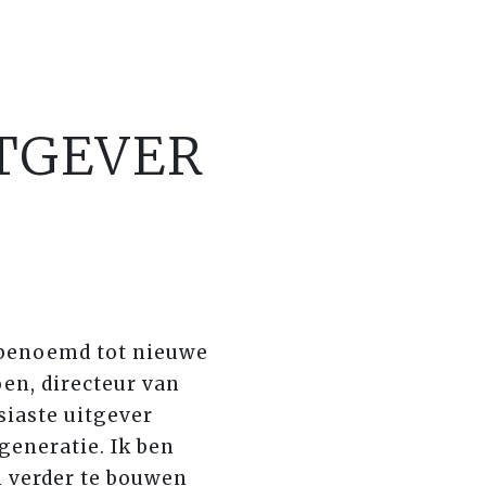
ITGEVER
 benoemd tot nieuwe
oen, directeur van
iaste uitgever
eneratie. Ik ben
n verder te bouwen