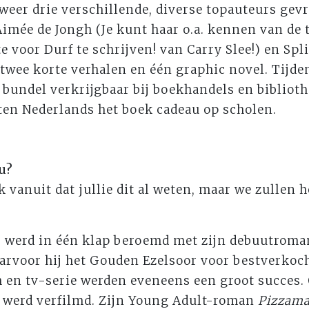
weer drie verschillende, diverse topauteurs gevra
Aimée de Jongh (Je kunt haar o.a. kennen van de t
e voor Durf te schrijven! van Carry Slee!) en Spl
 twee korte verhalen en één graphic novel. Tij
 bundel verkrijgbaar bij boekhandels en bibliot
ten Nederlands het boek cadeau op scholen.
u?
k vanuit dat jullie dit al weten, maar we zullen 
) werd in één klap beroemd met zijn debuutrom
aarvoor hij het Gouden Ezelsoor voor bestverkoc
 en tv-serie werden eveneens een groot succes.
, werd verfilmd. Zijn Young Adult-roman
Pizzama