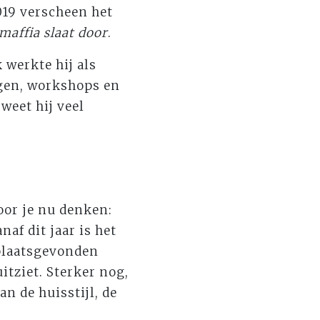
019 verscheen het
maffia slaat door
.
k werkte hij als
ngen, workshops en
weet hij veel
oor je nu denken:
af dit jaar is het
plaatsgevonden
tziet. Sterker nog,
n de huisstijl, de