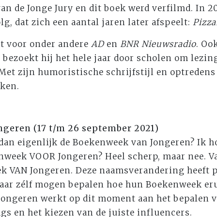
an de Jonge Jury en dit boek werd verfilmd. In 2
g, dat zich een aantal jaren later afspeelt:
Pizza
t voor onder andere
AD
en
BNR Nieuwsradio
. Oo
 bezoekt hij het hele jaar door scholen om lezi
Met zijn humoristische schrijfstijl en optredens 
eken.
geren (17 t/m 26 september 2021)
s dan eigenlijk de Boekenweek van Jongeren? Ik h
nweek VOOR Jongeren? Heel scherp, maar nee. Van
k VAN Jongeren. Deze naamsverandering heeft 
jaar zélf mogen bepalen hoe hun Boekenweek erui
ongeren werkt op dit moment aan het bepalen va
gs en het kiezen van de juiste influencers.