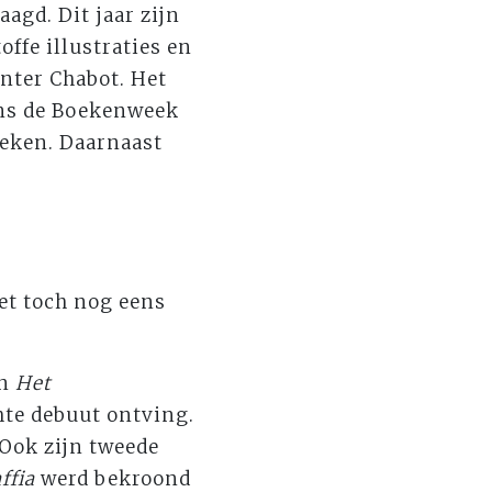
agd. Dit jaar zijn
offe illustraties en
inter Chabot. Het
dens de Boekenweek
heken. Daarnaast
het toch nog eens
an
Het
hte debuut ontving.
 Ook zijn tweede
ffia
werd bekroond