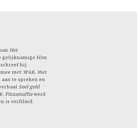
oman
Het
e gelijknamige film
schreef hij
 mee met 3PAK. Met
n aan te spreken en
 verhaal
Snel geld
KB.
Pizzamaffia
werd
n is verfilmd.