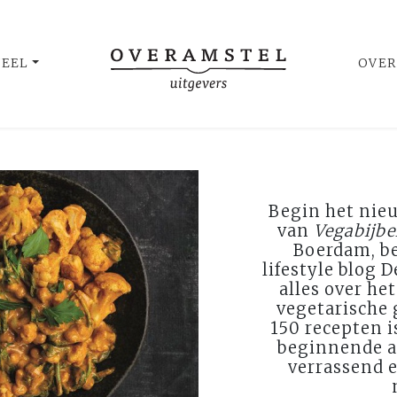
UEEL
OVER
Begin het nieu
van
Vegabijbe
Boerdam, b
lifestyle blog D
alles over he
vegetarische
150 recepten 
beginnende a
verrassend 