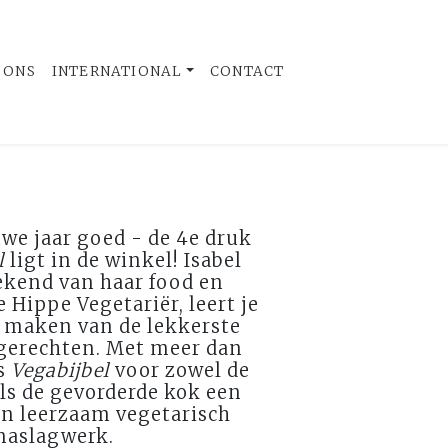
 ONS
INTERNATIONAL
CONTACT
we jaar goed - de 4e druk
l
ligt in de winkel! Isabel
ekend van haar food en
e Hippe Vegetariër, leert je
t maken van de lekkerste
 gerechten. Met meer dan
is
Vegabijbel
voor zowel de
ls de gevorderde kok een
en leerzaam vegetarisch
naslagwerk.