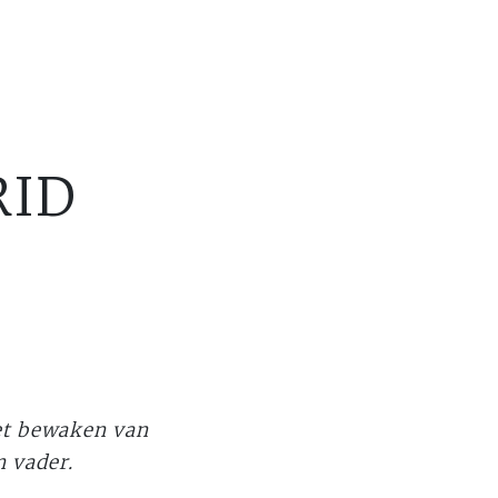
RID
et bewaken van
n vader.