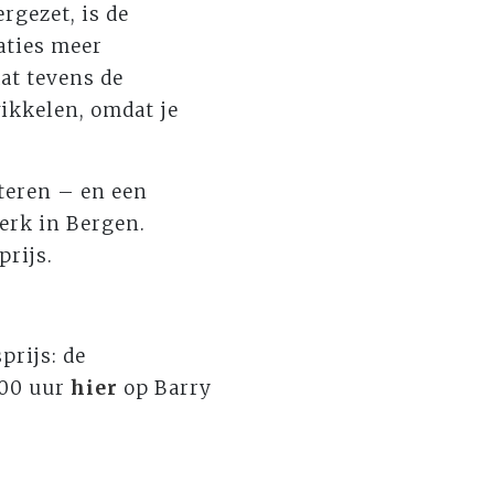
rgezet, is de
aties meer
dat tevens de
ikkelen, omdat je
tteren – en een
erk in Bergen.
rijs.
prijs: de
.00 uur
hier
op Barry