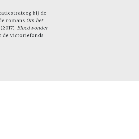
atiestrateeg bij de
f de romans
Om het
(2017),
Bloedwonder
t de Victoriefonds