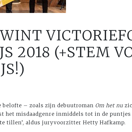
 WINT VICTORIE
S 2018 (+STEM V
JS!)
e belofte – zoals zijn debuutroman
Om het nu
zic
st het misdaadgenre inmiddels tot in de puntjes
 te tillen’, aldus juryvoorzitter Hetty Hafkamp.