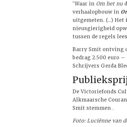
'Waar in
Om het nu
d
verhaalopbouw in
On
uitgemeten. (...) He
nieusgierigheid opwe
tussen de regels lees
Barry Smit ontving d
bedrag 2.500 euro – 
Schrijvers Gerda Ble
Publiekspri
De Victoriefonds Cul
Alkmaarsche Courant
Smit stemmen .
Foto: Luciënne van 