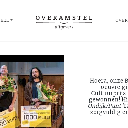
UEEL
OVER
Hoera, onze B
oeuvre gi
Cultuurprijs 
gewonnen! Hij
Ondijk/Punt
'r
zorgvuldig e