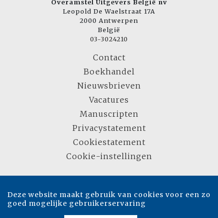
Overamstel Uitgevers België nv
Leopold De Waelstraat 17A
2000 Antwerpen
België
03-3024210
Contact
Boekhandel
Nieuwsbrieven
Vacatures
Manuscripten
Privacystatement
Cookiestatement
Cookie-instellingen
Copyright © 2007-2026 Overamstel Uitgevers - Alle rechten voorbehouden -
Deze website maakt gebruik van cookies voor een zo
Ontwerp door
Dog and Pony
goed mogelijke gebruikerservaring