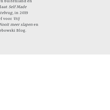
en buitenland en
plaat
Self Made
tebrug,
in 2019
ef voor
Vrij
ooit meer slapen
en
ebowski Blog.