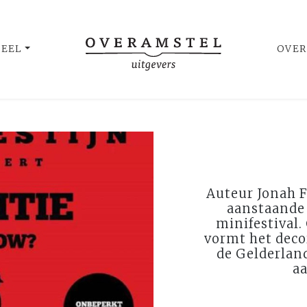
UEEL
OVER
Auteur Jonah F
aanstaande 
minifestival.
vormt het decor
de Gelderlan
a