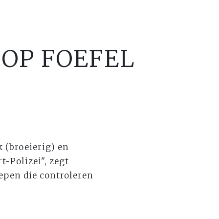
 OP FOEFEL
k (broeierig) en
t-Polizei", zegt
epen die controleren