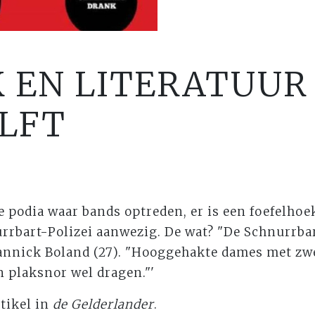
K EN LITERATUUR
ULFT
ie podia waar bands optreden, er is een foefelhoe
urrbart-Polizei aanwezig. De wat? "De Schnurrbar
nnick Boland (27). "Hooggehakte dames met zw
n plaksnor wel dragen."'
rtikel in
de Gelderlander
.