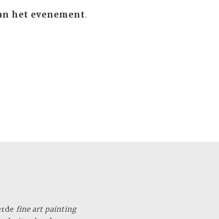
an het evenement
.
eerde
fine art painting