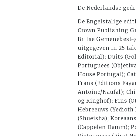
De Nederlandse gedruk
De Engelstalige edit
Crown Publishing Gr
Britse Gemenebest-
uitgegeven in 25 ta
Editorial); Duits (
Portuguees (Objetiv
House Portugal); Ca
Frans (Editions Faya
Antoine/Naufal); Ch
og Ringhof); Fins (
Hebreeuws (Yedioth B
(Shueisha); Koreaans
(Cappelen Damm); Po