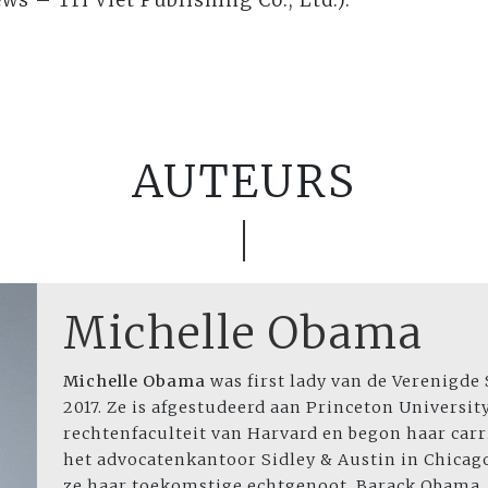
ws – Tri Viet Publishing Co., Ltd.).
AUTEURS
Michelle Obama
Michelle Obama
was first lady van de Verenigde
2017. Ze is afgestudeerd aan Princeton Universit
rechtenfaculteit van Harvard en begon haar carriè
het advocatenkantoor Sidley & Austin in Chicag
ze haar toekomstige echtgenoot, Barack Obama. 