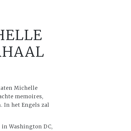
HELLE
RHAAL
taten Michelle
achte memoires,
. In het Engels zal
t in Washington DC,