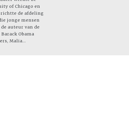
ity of Chicago en
 richtte de afdeling
 die jonge mensen
s de auteur van de
en Barack Obama
rs, Malia...