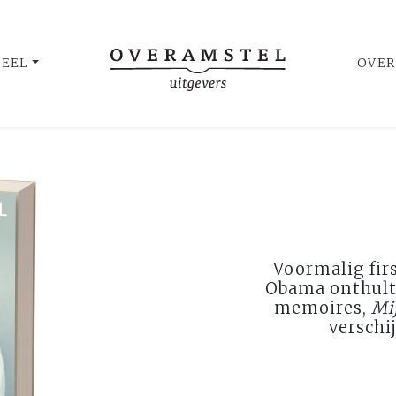
UEEL
OVER
Voormalig firs
Obama onthult
memoires,
Mi
verschi