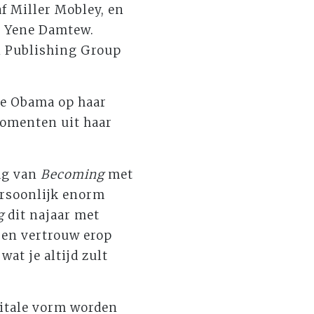
f Miller Mobley, en
r Yene Damtew.
n Publishing Group
le Obama op haar
momenten uit haar
.
ag van
Becoming
met
ersoonlijk enorm
g
dit najaar met
, en vertrouw erop
wat je altijd zult
gitale vorm worden