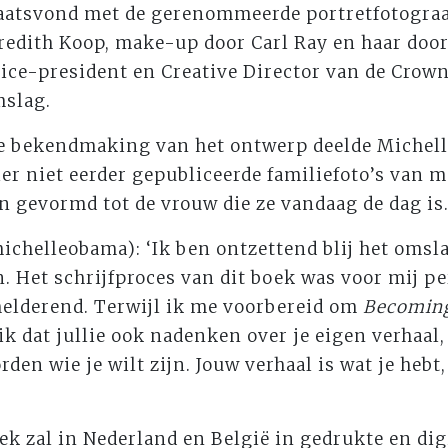
plaatsvond met de gerenommeerde portretfotograa
redith Koop, make-up door Carl Ray en haar doo
vice-president en Creative Director van de Crow
mslag.
de bekendmaking van het ontwerp deelde Michel
er niet eerder gepubliceerde familiefoto’s van 
n gevormd tot de vrouw die ze vandaag de dag is
chelleobama): ‘Ik ben ontzettend blij het omsl
n. Het schrijfproces van dit boek was voor mij p
helderend. Terwijl ik me voorbereid om
Becomin
 ik dat jullie ook nadenken over je eigen verhaal
rden wie je wilt zijn. Jouw verhaal is wat je hebt, 
’
ek zal in Nederland en België in gedrukte en di