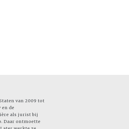
 Staten van 2009 tot
y en de
re als jurist bij
o. Daar ontmoette
Later werkte ze