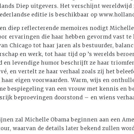
ands Diep uitgevers. Het verschijnt wereldwijd 
ederlandse editie is beschikbaar op www.holland
 en diep reflecterende memoires nodigt Michell
door ervaringen die haar hebben gevormd vast te
van Chicago tot haar jaren als bestuurder, balan
schap en werk, tot haar tijd op ’s werelds bero
id en levendige humor beschrijft ze haar triomfe
vé, en vertelt ze haar verhaal zoals zij het belee
 haar eigen voorwaarden. Warm, wijs en onthull
e bespiegeling van een vrouw met kennis en be
srijk beproevingen doorstond – en wiens verhaa
hijnen zal Michelle Obama beginnen aan een Am
our, waarvan de details later bekend zullen wo