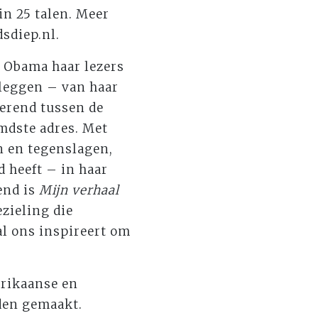
in 25 talen. Meer
sdiep.nl.
e Obama haar lezers
 leggen – van haar
cerend tussen de
emdste adres. Met
n en tegenslagen,
fd heeft – in haar
end is
Mijn verhaal
zieling die
l ons inspireert om
erikaanse en
rden gemaakt.