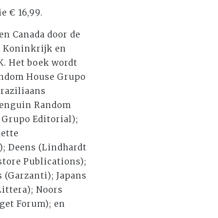
e € 16,99.
en Canada door de
 Koninkrijk en
. Het boek wordt
Random House Grupo
raziliaans
/Penguin Random
Grupo Editorial);
hette
); Deens (Lindhardt
tore Publications);
 (Garzanti); Japans
ittera); Noors
get Forum); en