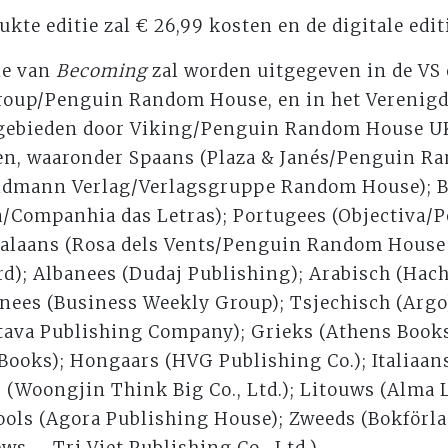
te editie zal € 26,99 kosten en de digitale editi
ie van
Becoming
zal worden uitgegeven in de VS 
oup/Penguin Random House, en in het Verenigd
gebieden door Viking/Penguin Random House UK
len, waaronder Spaans (Plaza & Janés/Penguin 
Goldmann Verlag/Verlagsgruppe Random House); B
a/Companhia das Letras); Portugees (Objectiva
talaans (Rosa dels Vents/Penguin Random House 
rd); Albanees (Dudaj Publishing); Arabisch (Hac
inees (Business Weekly Group); Tsjechisch (Argo
Otava Publishing Company); Grieks (Athens Books
ooks); Hongaars (HVG Publishing Co.); Italiaans
 (Woongjin Think Big Co., Ltd.); Litouws (Alma L
ols (Agora Publishing House); Zweeds (Bokförla