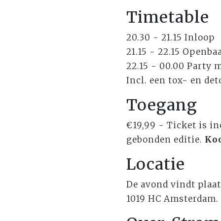
Timetable
20.30 - 21.15 Inloop
21.15 - 22.15 Openba
22.15 - 00.00 Party 
Incl. een tox- en de
Toegang
€19,99 - Ticket is i
gebonden editie.
Koo
Locatie
De avond vindt plaat
1019 HC Amsterdam.