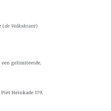
e
(
de Volkskrant
)
n een gelimiteerde,
 Piet Heinkade 179,