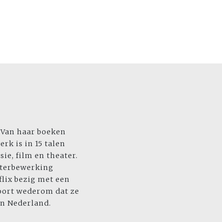
. Van haar boeken
rk is in 15 talen
ie, film en theater.
terbewerking
flix bezig met een
oort wederom dat ze
in Nederland.