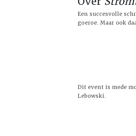
Over
Strom
Een succesvolle schri
goeroe. Maar ook daa
Dit event is mede m
Lebowski.