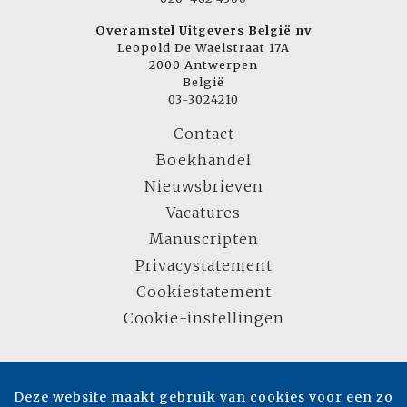
Overamstel Uitgevers België nv
Leopold De Waelstraat 17A
2000 Antwerpen
België
03-3024210
Contact
Boekhandel
Nieuwsbrieven
Vacatures
Manuscripten
Privacystatement
Cookiestatement
Cookie-instellingen
Copyright © 2007-2026 Overamstel Uitgevers - Alle rechten voorbehouden -
Ontwerp door
Dog and Pony
Deze website maakt gebruik van cookies voor een zo