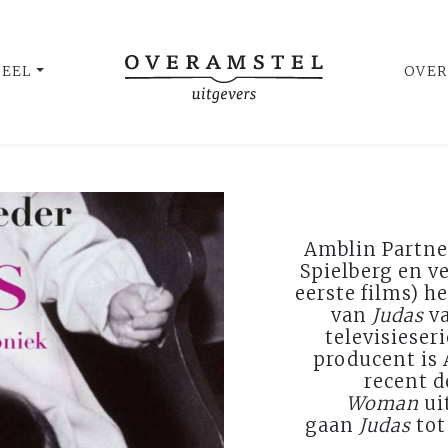
UEEL
OVER
Amblin Partne
Spielberg en v
eerste films) h
van
Judas
va
televisieser
producent is 
recent 
Woman
ui
gaan
Judas
tot