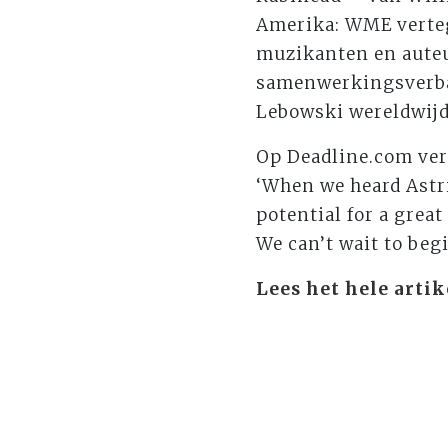
Amerika: WME vertege
muzikanten en auteu
samenwerkingsverban
Lebowski wereldwij
Op Deadline.com ver
‘When we heard Astri
potential for a grea
We can’t wait to beg
Lees het hele artik