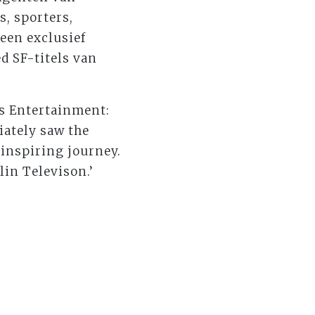
, sporters,
een exclusief
 SF-titels van
as Entertainment:
iately saw the
 inspiring journey.
lin Televison.’