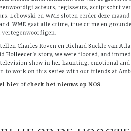
nwoordigt acteurs, regisseurs, scriptschrijvers
rs. Lebowski en WME sloten eerder deze maand 
d: WME gaat alle crime, true crime en grounded
d vertegenwoordigen.
tellen Charles Roven en Richard Suckle van Atl
d Holleeder’s story, we were floored, and immed
t television show in her haunting, emotional and
in to work on this series with our friends at Amb
el hier
of
check het nieuws op NOS
.