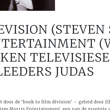
VISION (STEVEN 
NTERTAINMENT 
EN TELEVISIESE
LEEDERS JUDAS
door de ‘book to film division’ – geleid door Jil
iam Morris Entertainment, een van de grootste 