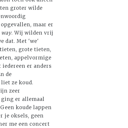
eten groter wilde
genwoordig
 opgevallen, maar er
e way
. Wij wilden vrij
e dat. Met 'we'
ieten, grote tieten,
tieten, appelvormige
 iedereen er anders
En de
liet ze koud.
ijn zeer
 ging er allemaal
. Geen koude lappen
 je oksels, geen
nner me een concert