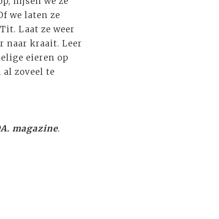
op, hijsen we ze
f we laten ze
Tit. Laat ze weer
r naar kraait. Leer
ielige eieren op
 al zoveel te
A. magazine
.