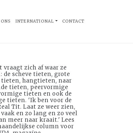
 ONS
INTERNATIONAL
CONTACT
 vraagt zich af waar ze
: de scheve tieten, grote
e tieten, hangtieten, naar
nde tieten, peervormige
vormige tieten en ook de
 tieten. 'Ik ben voor de
eal Tit. Laat ze weer zien,
o vaak en zo lang en zo veel
an meer naar kraait.' Lees
 maandelijkse column voor
NDA. magazine
.