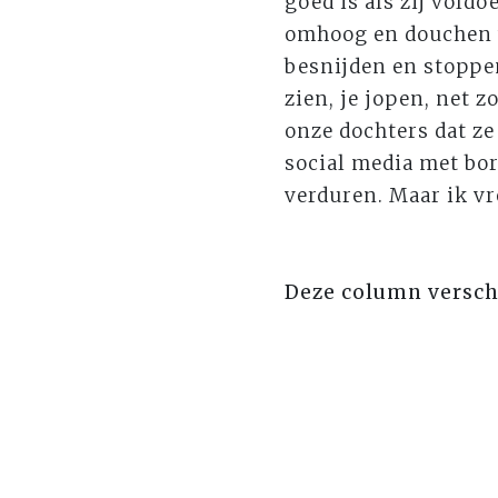
goed is als zij voldo
omhoog en douchen w
besnijden en stoppen 
zien, je jopen, net z
onze dochters dat ze
social media met bor
verduren. Maar ik vr
Deze column versc