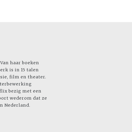
. Van haar boeken
rk is in 15 talen
ie, film en theater.
terbewerking
flix bezig met een
oort wederom dat ze
in Nederland.