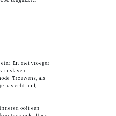
beter. En met vroeger
s in slaven
mode. Trouwens, als
e pas echt oud,
rinneren ooit een
 kon toen ook alleen