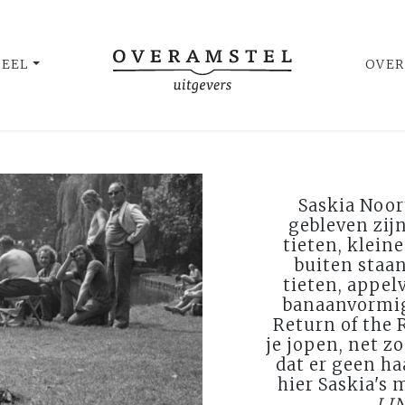
UEEL
OVER
Saskia Noort
gebleven zijn
tieten, klein
buiten staa
tieten, appel
banaanvormige
Return of the R
je jopen, net z
dat er geen ha
hier Saskia's
LI