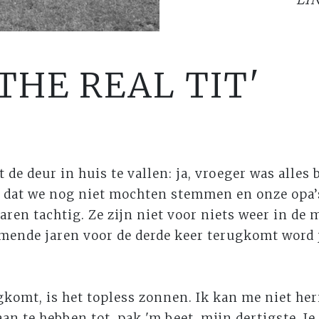
THE REAL TIT'
e deur in huis te vallen: ja, vroeger was alles 
jd dat we nog niet mochten stemmen en onze opa’
aren tachtig. Ze zijn niet voor niets weer in de 
rmende jaren voor de derde keer terugkomt word j
gkomt, is het topless zonnen. Ik kan me niet he
n te hebben tot, pak 'm beet, mijn dertigste. Je