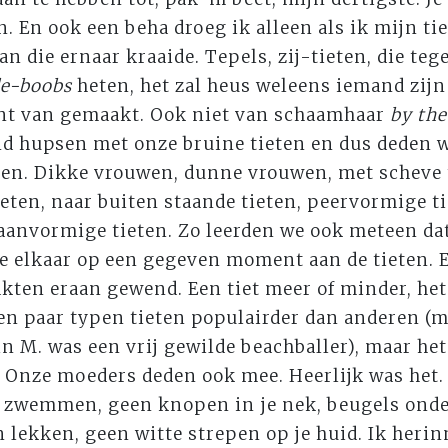
. En ook een beha droeg ik alleen als ik mijn ti
an die ernaar kraaide. Tepels, zij-tieten, die te
de-boobs
heten, het zal heus weleens iemand zijn
nt van gemaakt. Ook niet van schaamhaar
by th
and hupsen met onze bruine tieten en dus deden w
een. Dikke vrouwen, dunne vrouwen, met scheve t
ieten, naar buiten staande tieten, peervormige 
aanvormige tieten. Zo leerden we ook meteen dat
e elkaar op een gegeven moment aan de tieten. 
en eraan gewend. Een tiet meer of minder, het 
en paar typen tieten populairder dan anderen (m
n M. was een vrij gewilde beachballer), maar het
. Onze moeders deden ook mee. Heerlijk was het
t zwemmen, geen knopen in je nek, beugels onder
n lekken, geen witte strepen op je huid. Ik heri