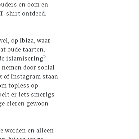
 ouders en oom en
 T-shirt ontdeed.
el, op Ibiza, waar
at oude taarten,
de islamisering?
n nemen door social
k of Instagram staan
 om topless op
oelt er iets smerigs
ige eieren gewoon
 te worden en alleen