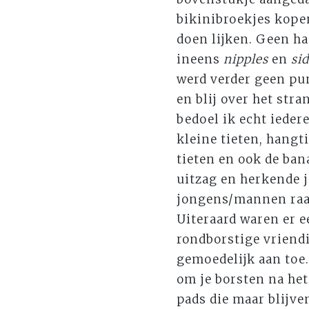
bikinibroekjes kopen
doen lijken. Geen ha
ineens
nipples
en
si
werd verder geen pu
en blij over het str
bedoel ik echt ieder
kleine tieten, hangt
tieten en ook de ban
uitzag en herkende j
jongens/mannen raakt
Uiteraard waren er e
rondborstige vriendi
gemoedelijk aan toe
om je borsten na he
pads die maar blijve