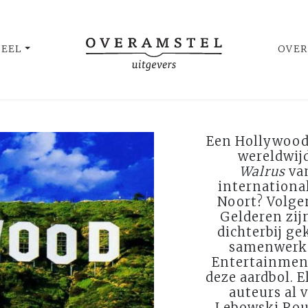
UEEL
OVER
Een Hollywood
wereldwij
Walrus
van
internationa
Noort? Volge
Gelderen zijn
dichterbij g
samenwerke
Entertainment
deze aardbol. 
auteurs al v
Lebowski Roun