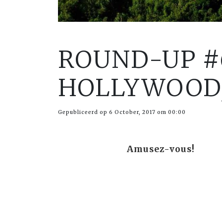
ROUND-UP #
HOLLYWOOD,
Gepubliceerd op 6 October, 2017 om 00:00
Amusez-vous!