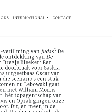
 ONS
INTERNATIONAL
CONTACT
-verfilming van
Judas
? De
de ontdekking van
De
 Bregje Bleeker? Een
le doorbraak voor Saskia
ns uitgeefbaas Oscar van
 die scenario’s een stuk
ekomen nu Lebowski gaat
n met William Morris
, hét topagentschap van
Elvis en Oprah gingen onze
oor. Dit, en meer, in de
d-Up, die erin glijdt als