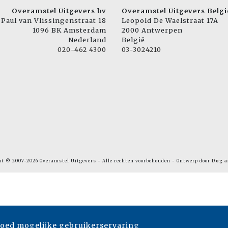
Overamstel Uitgevers bv
Overamstel Uitgevers Belgi
Paul van Vlissingenstraat 18
Leopold De Waelstraat 17A
1096 BK Amsterdam
2000 Antwerpen
Nederland
België
020-462 4300
03-3024210
ht © 2007-2026 Overamstel Uitgevers - Alle rechten voorbehouden - Ontwerp door
Dog a
goed mogelijke gebruikerservaring