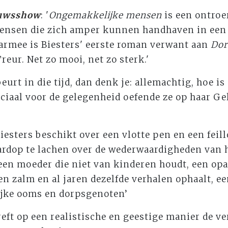
uwsshow
: '
Ongemakkelijke mensen
is een ontroe
ensen die zich amper kunnen handhaven in een 
armee is Biesters' eerste roman verwant aan
Dor
eur. Net zo mooi, net zo sterk.'
beurt in die tijd, dan denk je: allemachtig, hoe is
eciaal voor de gelegenheid oefende ze op haar Gel
Biesters beschikt over een vlotte pen en een feill
ardop te lachen over de wederwaardigheden van h
een moeder die niet van kinderen houdt, een opa
en zalm en al jaren dezelfde verhalen ophaalt, ee
lijke ooms en dorpsgenoten’
treft op een realistische en geestige manier de v