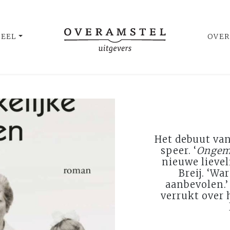
UEEL
OVER
Het debuut van 
speer. ‘
Ongem
nieuwe lievel
Breij. ‘Wa
aanbevolen.’
verrukt over 