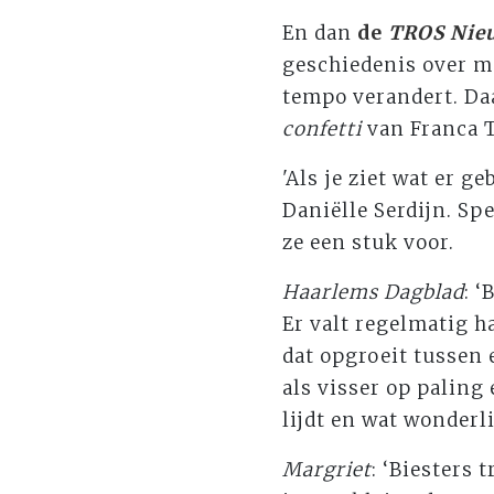
En dan
de
TROS Nie
geschiedenis over m
tempo verandert. Da
confetti
van Franca Tr
'Als je ziet wat er ge
Daniëlle Serdijn. Sp
ze een stuk voor.
Haarlems Dagblad
: ‘
Er valt regelmatig h
dat opgroeit tussen 
als visser op paling 
lijdt en wat wonder
Margriet
: ‘Biesters 