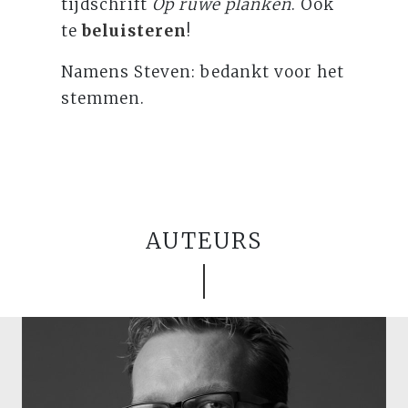
tijdschrift
Op ruwe planken
. Ook
te
beluisteren
!
Namens Steven: bedankt voor het
stemmen.
AUTEURS