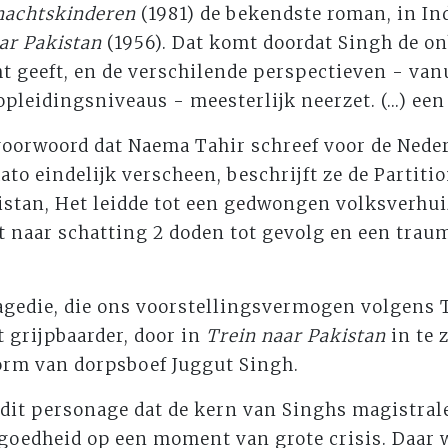
nachtskinderen
(1981) de bekendste roman, in In
ar Pakistan
(1956). Dat komt doordat Singh de on
t geeft, en de verschilende perspectieven - van
opleidingsniveaus - meesterlijk neerzet. (...) ee
voorwoord dat Naema Tahir schreef voor de Neder
dato eindelijk verscheen, beschrijft ze de Partiti
istan, Het leidde tot een gedwongen volksverhui
 naar schatting 2 doden tot gevolg en een trau
.
agedie, die ons voorstellingsvermogen volgens 
t grijpbaarder, door in
Trein naar Pakistan
in te 
rm van dorpsboef Juggut Singh.
n dit personage dat de kern van Singhs magistral
 goedheid op een moment van grote crisis. Daar 