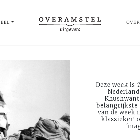
UEEL
OVER
Deze week is
T
Nederland
Khushwant 
belangrijkste 
van de week 
klassieker' 
'mag