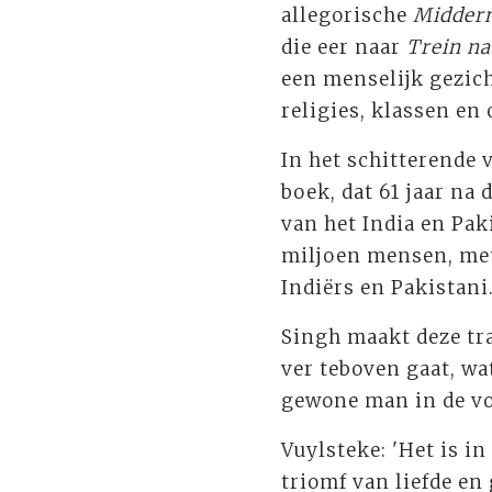
allegorische
Midder
die eer naar
Trein na
een menselijk gezich
religies, klassen en 
In het schitterende 
boek, dat 61 jaar na 
van het India en Pak
miljoen mensen, met
Indiërs en Pakistani
Singh maakt deze tr
ver teboven gaat, wa
gewone man in de vo
Vuylsteke: 'Het is i
triomf van liefde en