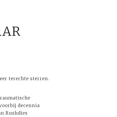
AAR
zeer terechte sterren.
traumatische
e voorbij decennia
man Rushdies