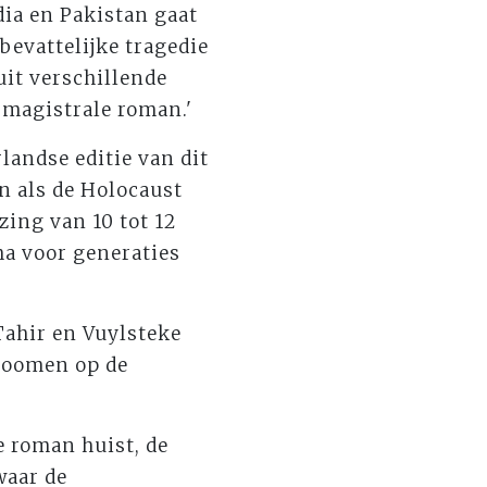
dia en Pakistan gaat
bevattelijke tragedie
uit verschillende
n magistrale roman.'
landse editie van dit
on als de Holocaust
zing van 10 tot 12
ma voor generaties
Tahir en Vuylsteke
zoomen op de
e roman huist, de
waar de