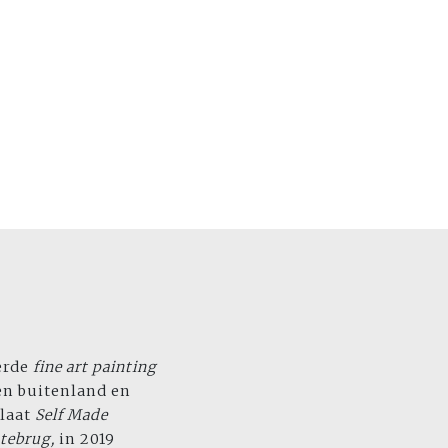
eerde
fine art painting
en buitenland en
plaat
Self Made
tebrug,
in 2019