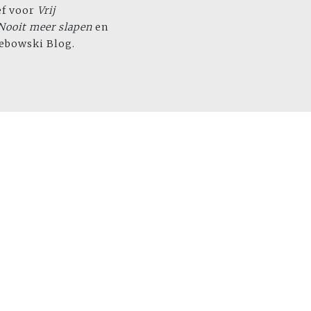
ef voor
Vrij
ooit meer slapen
en
ebowski Blog.