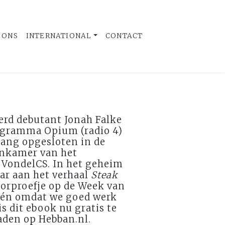
 ONS
INTERNATIONAL
CONTACT
erd debutant Jonah Falke
ogramma Opium (radio 4)
lang opgesloten in de
nkamer van het
VondelCS. In het geheim
aar aan het verhaal
Steak
voorproefje op de Week van
 én omdat we goed werk
is dit ebook nu gratis te
den op Hebban.nl.