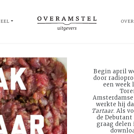
UEEL
OVER
Begin april w
door radiopr
een week 
Tore
Amsterdamse 
werkte hij d
Tartaar
. Als 
de Debutant
graag delen 
downloa