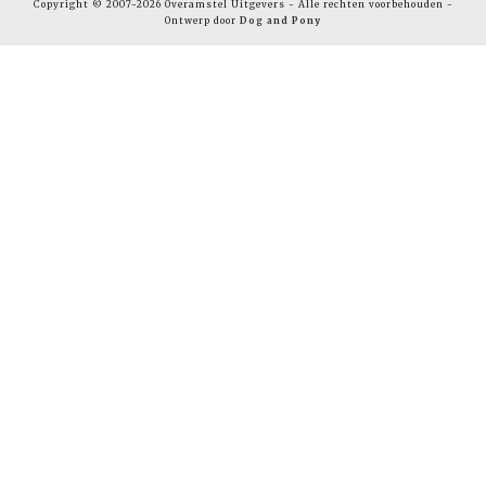
Copyright © 2007-2026 Overamstel Uitgevers - Alle rechten voorbehouden -
Ontwerp door
Dog and Pony