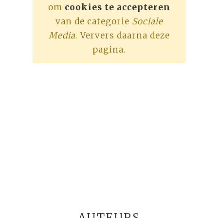
om
cookies te accepteren
van de categorie
Sociale
Media
. Ververs daarna deze
pagina.
AUTEURS