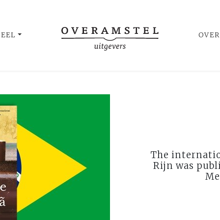
UEEL
OVER
The internatio
Rijn was publ
Me