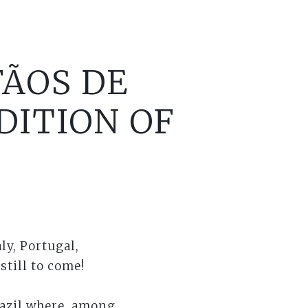
FÃOS DE
DITION OF
ly, Portugal,
still to come!
Brazil where, among