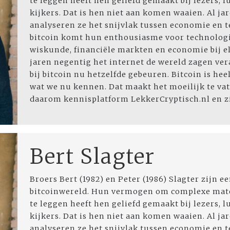
te leggen heeft hen geliefd gemaakt bij lezers, l
kijkers. Dat is hen niet aan komen waaien. Al ja
analyseren ze het snijvlak tussen economie en t
bitcoin komt hun enthousiasme voor technologi
wiskunde, financiële markten en economie bij el
jaren negentig het internet de wereld zagen ver
bij bitcoin nu hetzelfde gebeuren. Bitcoin is hee
wat we nu kennen. Dat maakt het moeilijk te va
daarom kennisplatform LekkerCryptisch.nl en zij
Bert Slagter
Broers Bert (1982) en Peter (1986) Slagter zijn ee
bitcoinwereld. Hun vermogen om complexe mater
te leggen heeft hen geliefd gemaakt bij lezers, l
kijkers. Dat is hen niet aan komen waaien. Al ja
analyseren ze het snijvlak tussen economie en t