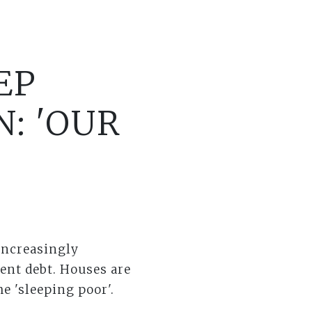
EP
N: 'OUR
increasingly
dent debt. Houses are
e 'sleeping poor'.