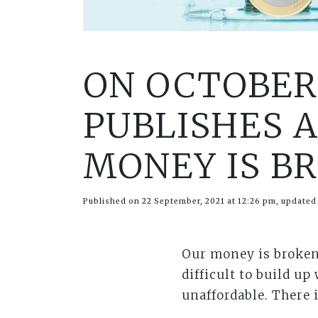
ON OCTOBER
PUBLISHES A
MONEY IS B
Published on 22 September, 2021 at 12:26 pm, updated
Our money is broken.
difficult to build up
unaffordable. There 