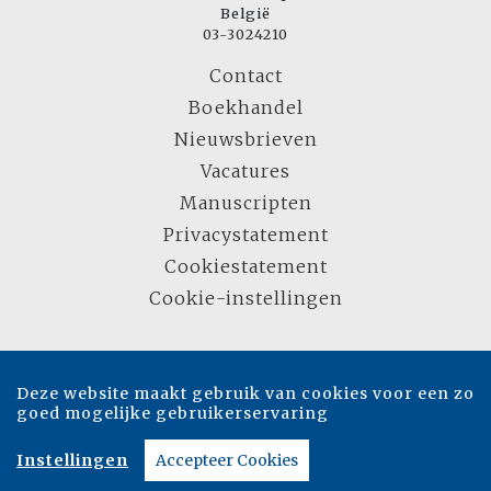
België
03-3024210
Contact
Boekhandel
Nieuwsbrieven
Vacatures
Manuscripten
Privacystatement
Cookiestatement
Cookie-instellingen
Copyright © 2007-2026 Overamstel Uitgevers - Alle rechten voorbehouden -
Ontwerp door
Dog and Pony
Deze website maakt gebruik van cookies voor een zo
goed mogelijke gebruikerservaring
Instellingen
Accepteer Cookies