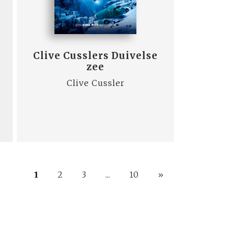
Clive Cusslers Duivelse
zee
Clive Cussler
1
2
3
...
10
»