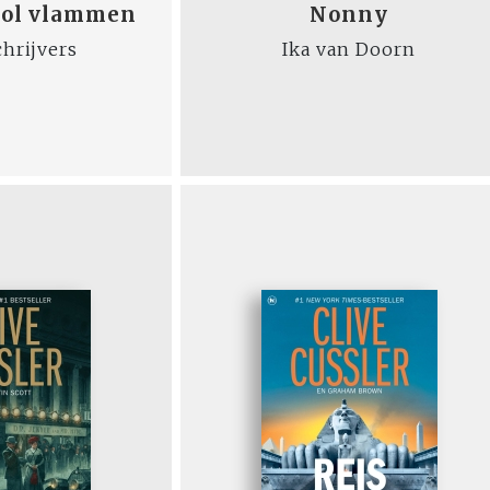
vol vlammen
Nonny
chrijvers
Ika van Doorn