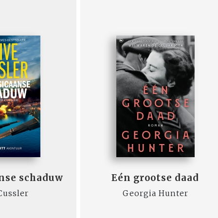
anse schaduw
Eén grootse daad
Cussler
Georgia Hunter