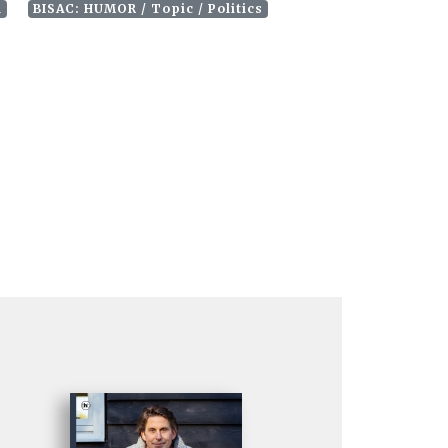
l
BISAC: HUMOR / Topic / Politics