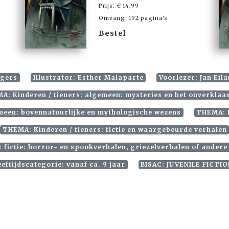
Prijs: € 14,99
Omvang: 192 pagina's
Bestel
agers
Illustrator: Esther Malaparte
Voorlezer: Jan Eil
A: Kinderen / tieners: algemeen: mysteries en het onverklaa
meen: bovennatuurlijke en mythologische wezens
THEMA: K
THEMA: Kinderen / tieners: fictie en waargebeurde verhalen
: fictie: horror- en spookverhalen, griezelverhalen of andere
ftijdscategorie: vanaf ca. 9 jaar
BISAC: JUVENILE FICTIO