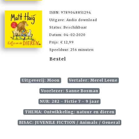
ISBN: 9789048851294
Uitgave: Audio download
Status: Beschikbaar
Datum: 04-02-2020
Prijs: € 12,99
Speelduur: 256 minuten
Bestel
Uitgeverij: Moon
Vertaler: Merel Leene
Voorlezer: Sanne Bosman
NUR: 282 - Fictie 7 - 9 jaar
THEMA: Ontwikkeling: natuur en dieren
BISAC: JUVENILE FICTION / Animals / General