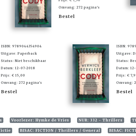
Prijs: € 7,50
Omvang: 272 pagina's
Bestel
ISBN: 9789044354904
ISBN: 978
Uitgave: Paperback
Uitgave: D
Status: Niet beschikbaar
Status: Be
Datum: 12-07-2018
Datum: 12
Prijs: € 15,00
Prijs: € 7,
Omvang: 272 pagina's
Omvang: 2
Bestel
Bestel
s
Voorlezer: Hymke de Vries
NUR: 332 - Thrillers
T
ictie
BISAC: FICTION / Thrillers / General
BISAC: FICT