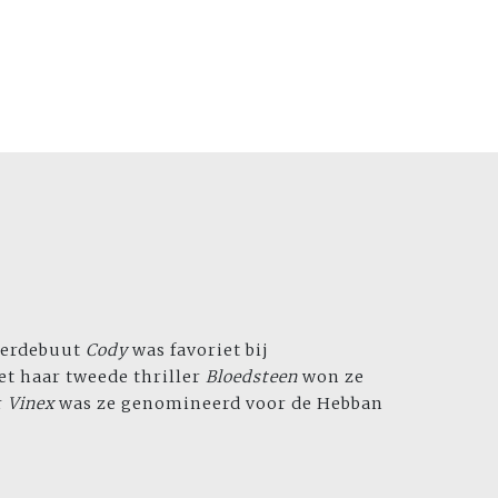
llerdebuut
Cody
was favoriet bij
et haar tweede thriller
Bloedsteen
won ze
r
Vinex
was ze genomineerd voor de Hebban