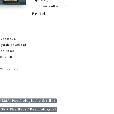
Prijs: € 12,99
Speelduur: 468 minuten
Bestel
9044354911
igitale download
schikbaar
-07-2018
99
72 pagina's
HEMA: Psychologische thriller
ION / Thrillers / Psychological